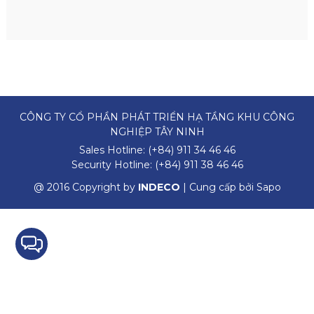
CÔNG TY CỔ PHẦN PHÁT TRIỂN HẠ TẦNG KHU CÔNG
NGHIỆP TÂY NINH
Sales Hotline:
(+84) 911 34 46 46
Security Hotline:
(+84) 911 38 46 46
@ 2016 Copyright by
INDECO
| Cung cấp bởi
Sapo