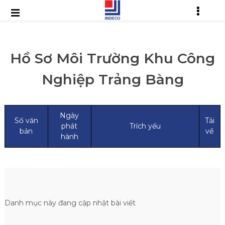
Hồ Sơ Môi Trường Khu Công
Nghiệp Trảng Bàng
Ngày
Số văn
Tải
phát
Trích yếu
bản
về
hành
Danh mục này đang cập nhật bài viết