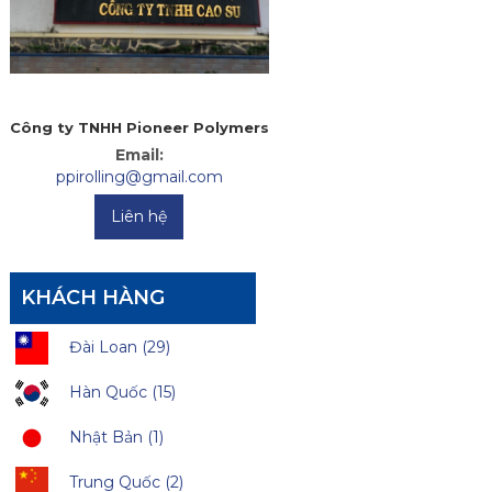
Công ty TNHH Pioneer Polymers
Email:
ppirolling@gmail.com
Liên hệ
KHÁCH HÀNG
Đài Loan (29)
Hàn Quốc (15)
Nhật Bản (1)
Trung Quốc (2)