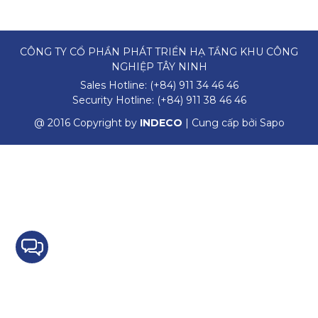
CÔNG TY CỔ PHẦN PHÁT TRIỂN HẠ TẦNG KHU CÔNG
NGHIỆP TÂY NINH
Sales Hotline:
(+84) 911 34 46 46
Security Hotline:
(+84) 911 38 46 46
@ 2016 Copyright by
INDECO
| Cung cấp bởi
Sapo