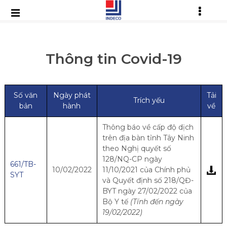
Thông tin Covid-19
Số văn
Ngày phát
Tải
Trích yếu
bản
hành
về
Thông báo về cấp độ dịch
trên địa bàn tỉnh Tây Ninh
theo Nghị quyết số
128/NQ-CP ngày
661/TB-
10/02/2022
11/10/2021 của Chính phủ
SYT
và Quyết định số 218/QĐ-
BYT ngày 27/02/2022 của
Bộ Y tế
(Tính đến ngày
19/02/2022)