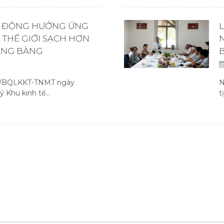
T ĐỘNG HƯỞNG ỨNG
 THẾ GIỚI SẠCH HƠN
RẢNG BÀNG
47/BQLKKT-TNMT ngày
N
 Khu kinh tế...
t