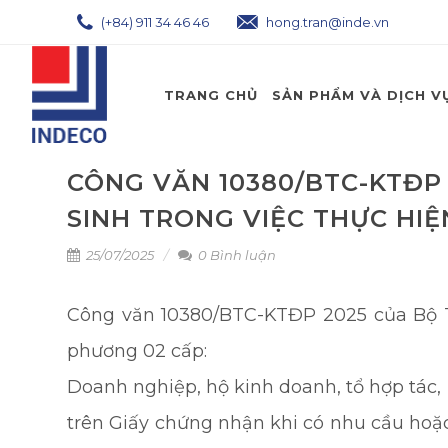
(+84) 911 34 46 46
hong.tran@inde.vn
TRANG CHỦ
SẢN PHẨM VÀ DỊCH V
CÔNG VĂN 10380/BTC-KTĐP 
SINH TRONG VIỆC THỰC HI
25/07/2025
0 Bình luận
Công văn 10380/BTC-KTĐP 2025 của Bộ Tài
phương 02 cấp:
Doanh nghiệp, hộ kinh doanh, tổ hợp tác, h
trên Giấy chứng nhận khi có nhu cầu hoặc