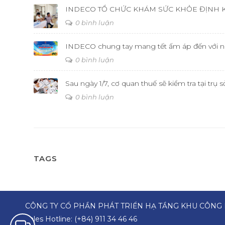
INDECO TỔ CHỨC KHÁM SỨC KHỎE ĐỊNH 
0 bình luận
INDECO chung tay mang tết ấm áp đến với ng
0 bình luận
Sau ngày 1/7, cơ quan thuế sẽ kiểm tra tại tr
0 bình luận
TAGS
CÔNG TY CỔ PHẦN PHÁT TRIỂN HẠ TẦNG KHU CÔNG 
Sales Hotline:
(+84) 911 34 46 46