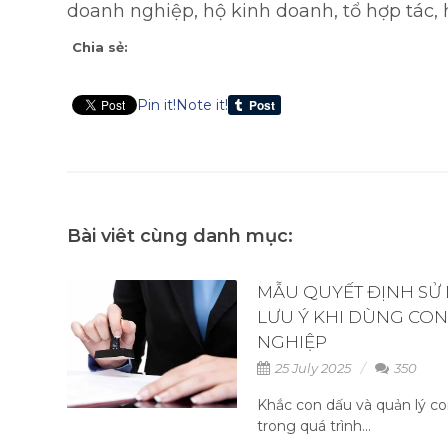
doanh nghiệp, hộ kinh doanh, tổ hợp tác, h
Chia sẻ:
Pin it!
Note it!
Bài viêt cùng danh mục:
MẪU QUYẾT ĐỊNH SỬ
LƯU Ý KHI DÙNG CO
NGHIỆP
25 July 2025
350
Khắc con dấu và quản lý co
trong quá trình...