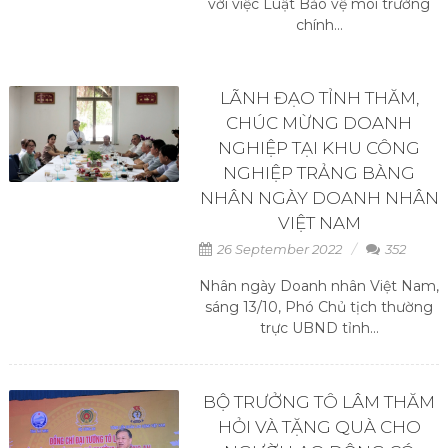
với việc Luật Bảo vệ môi trường
chính...
LÃNH ĐẠO TỈNH THĂM,
CHÚC MỪNG DOANH
NGHIỆP TẠI KHU CÔNG
NGHIỆP TRẢNG BÀNG
NHÂN NGÀY DOANH NHÂN
VIỆT NAM
26 September 2022
352
Nhân ngày Doanh nhân Việt Nam,
sáng 13/10, Phó Chủ tịch thường
trực UBND tỉnh...
BỘ TRƯỞNG TÔ LÂM THĂM
HỎI VÀ TẶNG QUÀ CHO