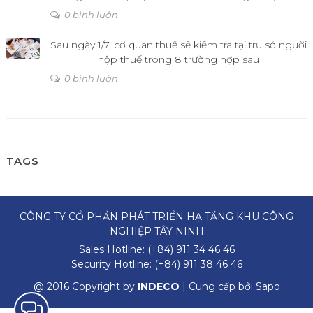
0 bình luận
Sau ngày 1/7, cơ quan thuế sẽ kiểm tra tại trụ sở người
nộp thuế trong 8 trường hợp sau
0 bình luận
TAGS
CÔNG TY CỔ PHẦN PHÁT TRIỂN HẠ TẦNG KHU CÔNG
NGHIỆP TÂY NINH
Sales Hotline:
(+84) 911 34 46 46
Security Hotline:
(+84) 911 38 46 46
@ 2016 Copyright by
INDECO
| Cung cấp bởi
Sapo