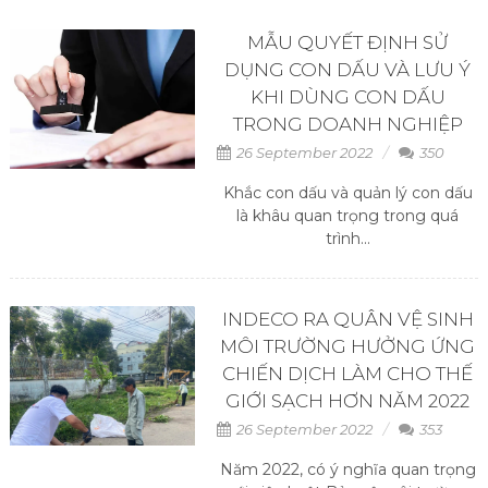
MẪU QUYẾT ĐỊNH SỬ
DỤNG CON DẤU VÀ LƯU Ý
KHI DÙNG CON DẤU
TRONG DOANH NGHIỆP
26 September 2022
350
Khắc con dấu và quản lý con dấu
là khâu quan trọng trong quá
trình...
INDECO RA QUÂN VỆ SINH
MÔI TRƯỜNG HƯỞNG ỨNG
CHIẾN DỊCH LÀM CHO THẾ
GIỚI SẠCH HƠN NĂM 2022
26 September 2022
353
Năm 2022, có ý nghĩa quan trọng