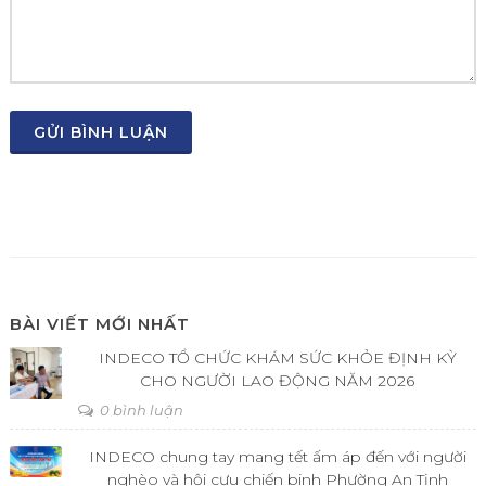
GỬI BÌNH LUẬN
BÀI VIẾT MỚI NHẤT
INDECO TỔ CHỨC KHÁM SỨC KHỎE ĐỊNH KỲ
CHO NGƯỜI LAO ĐỘNG NĂM 2026
0 bình luận
INDECO chung tay mang tết ấm áp đến với người
nghèo và hội cựu chiến binh Phường An Tịnh