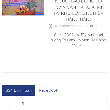
NGƯỜI LAO ĐỘNG CÓ
HOÀN CẢNH KHÓ KHĂN
TẠI KHU CÔNG NGHIỆP
TRẢNG BÀNG
26 September 2022
0
Chiều 28/12, tại Tây Ninh, Đại
tướng Tô Lâm, Ủy viên Bộ Chính
trị, Bộ...
354
Bình luận
Facebook
1