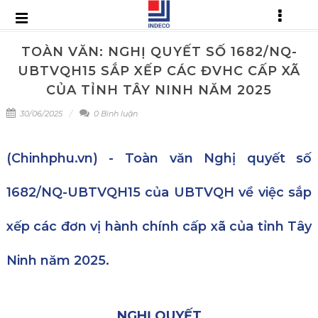
TOÀN VĂN: NGHỊ QUYẾT SỐ 1682/NQ-
UBTVQH15 SẮP XẾP CÁC ĐVHC CẤP XÃ
CỦA TỈNH TÂY NINH NĂM 2025
30/06/2025
0 Bình luận
(Chinhphu.vn) - Toàn văn Nghị quyết số
1682/NQ-UBTVQH15 của UBTVQH về việc sắp
xếp các đơn vị hành chính cấp xã của tỉnh Tây
Ninh năm 2025.
NGHỊ QUYẾT