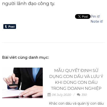
người lãnh đạo công ty.
Pin it!
Note it!
Bài viêt cùng danh mục:
MẪU QUYẾT ĐỊNH SỬ
DỤNG CON DẤU VÀ LƯU Ý
KHI DÙNG CON DẤU
TRONG DOANH NGHIỆP
06 July 2020
350
Khắc con dấu và quản lý con dấu