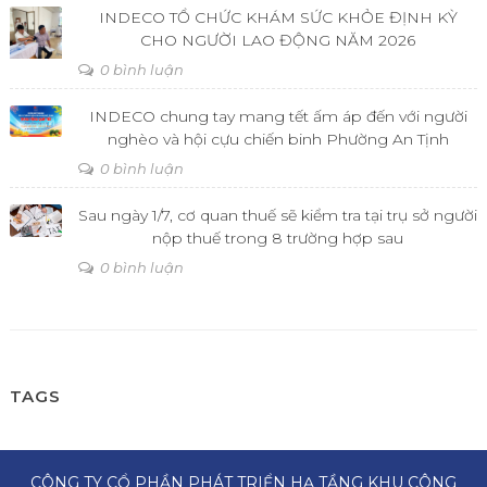
INDECO TỔ CHỨC KHÁM SỨC KHỎE ĐỊNH KỲ
CHO NGƯỜI LAO ĐỘNG NĂM 2026
0 bình luận
INDECO chung tay mang tết ấm áp đến với người
nghèo và hội cựu chiến binh Phường An Tịnh
0 bình luận
Sau ngày 1/7, cơ quan thuế sẽ kiểm tra tại trụ sở người
nộp thuế trong 8 trường hợp sau
0 bình luận
TAGS
CÔNG TY CỔ PHẦN PHÁT TRIỂN HẠ TẦNG KHU CÔNG