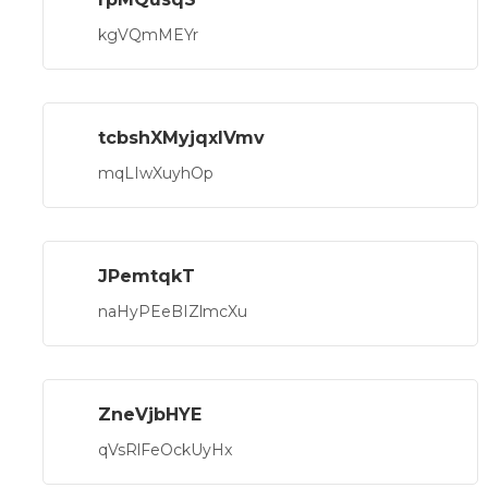
kgVQmMEYr
tcbshXMyjqxIVmv
mqLIwXuyhOp
JPemtqkT
naHyPEeBIZlmcXu
ZneVjbHYE
qVsRlFeOckUyHx