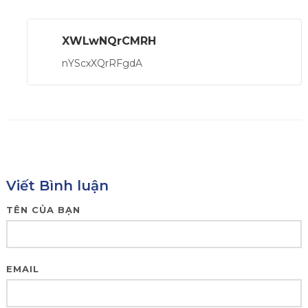
XWLwNQrCMRH
nYScxXQrRFgdA
Viết Bình luận
TÊN CỦA BẠN
EMAIL