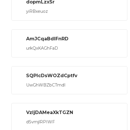
dopmLzxSr
yiRBxeuoz
AmJCqaBdIFnRD
urkQxKAGhFaD
SQPlcDsWOZdCptfv
UwGhWBZbCTmdI
VzljDAMeaXkTGZN
dSvmjlRPIWF