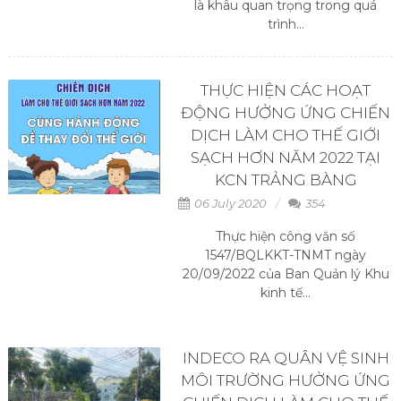
là khâu quan trọng trong quá
trình...
THỰC HIỆN CÁC HOẠT
ĐỘNG HƯỞNG ỨNG CHIẾN
DỊCH LÀM CHO THẾ GIỚI
SẠCH HƠN NĂM 2022 TẠI
KCN TRẢNG BÀNG
06 July 2020
354
Thực hiện công văn số
1547/BQLKKT-TNMT ngày
20/09/2022 của Ban Quản lý Khu
kinh tế...
INDECO RA QUÂN VỆ SINH
MÔI TRƯỜNG HƯỞNG ỨNG