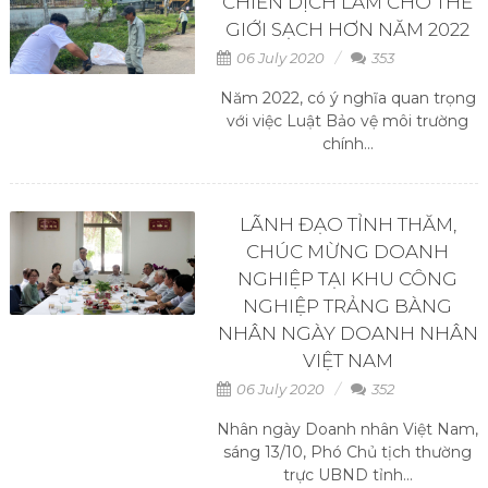
CHIẾN DỊCH LÀM CHO THẾ
GIỚI SẠCH HƠN NĂM 2022
06 July 2020
353
Năm 2022, có ý nghĩa quan trọng
với việc Luật Bảo vệ môi trường
chính...
LÃNH ĐẠO TỈNH THĂM,
CHÚC MỪNG DOANH
NGHIỆP TẠI KHU CÔNG
NGHIỆP TRẢNG BÀNG
NHÂN NGÀY DOANH NHÂN
VIỆT NAM
06 July 2020
352
Nhân ngày Doanh nhân Việt Nam,
sáng 13/10, Phó Chủ tịch thường
trực UBND tỉnh...