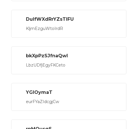
DuIfWXdRrYZsTlFU
KljmEzguWtoIrdR
bkXpPzSJfnaQwl
LbzUDfjEgyFKCeto
YGIOymaT
eurFYaZIdcgjCw
rpMQusqS