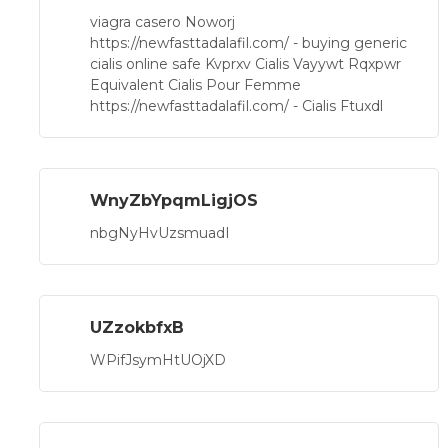
viagra casero Noworj
https://newfasttadalafil.com/ - buying generic
cialis online safe Kvprxv Cialis Vayywt Rqxpwr
Equivalent Cialis Pour Femme
https://newfasttadalafil.com/ - Cialis Ftuxdl
WnyZbYpqmLigjOS
nbgNyHvUzsmuadI
UZzokbfxB
WPifJsymHtUOjXD