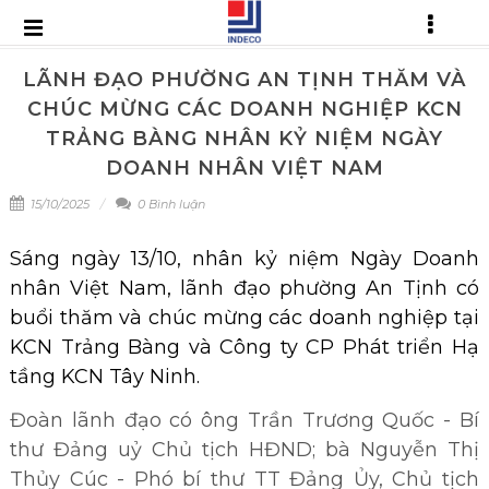
LÃNH ĐẠO PHƯỜNG AN TỊNH THĂM VÀ
CHÚC MỪNG CÁC DOANH NGHIỆP KCN
TRẢNG BÀNG NHÂN KỶ NIỆM NGÀY
DOANH NHÂN VIỆT NAM
15/10/2025
0 Bình luận
Sáng ngày 13/10, nhân kỷ niệm Ngày Doanh
nhân Việt Nam, lãnh đạo phường An Tịnh có
buổi thăm và chúc mừng các doanh nghiệp tại
KCN Trảng Bàng và Công ty CP Phát triển Hạ
tầng KCN Tây Ninh.
Đoàn lãnh đạo có ông Trần Trương Quốc - Bí
thư Đảng uỷ Chủ tịch HĐND; bà Nguyễn Thị
Thủy Cúc - Phó bí thư TT Đảng Ủy, Chủ tịch