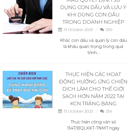
DỤNG CON DẤU VÀ LƯU Ý
KHI DÙNG CON DẤU
TRONG DOANH NGHIỆP
15 October 2025
350
Khắc con dấu và quản lý con dấu
là khâu quan trọng trong quá
trình...
THỰC HIỆN CÁC HOẠT
ĐỘNG HƯỞNG ỨNG CHIẾN
DỊCH LÀM CHO THẾ GIỚI
SẠCH HƠN NĂM 2022 TẠI
KCN TRẢNG BÀNG
15 October 2025
354
Thực hiện công văn số
1547/BQLKKT-TNMT ngày