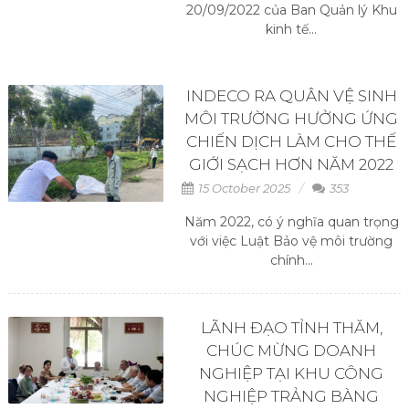
20/09/2022 của Ban Quản lý Khu
kinh tế...
INDECO RA QUÂN VỆ SINH
MÔI TRƯỜNG HƯỞNG ỨNG
CHIẾN DỊCH LÀM CHO THẾ
GIỚI SẠCH HƠN NĂM 2022
15 October 2025
353
Năm 2022, có ý nghĩa quan trọng
với việc Luật Bảo vệ môi trường
chính...
LÃNH ĐẠO TỈNH THĂM,
CHÚC MỪNG DOANH
NGHIỆP TẠI KHU CÔNG
NGHIỆP TRẢNG BÀNG