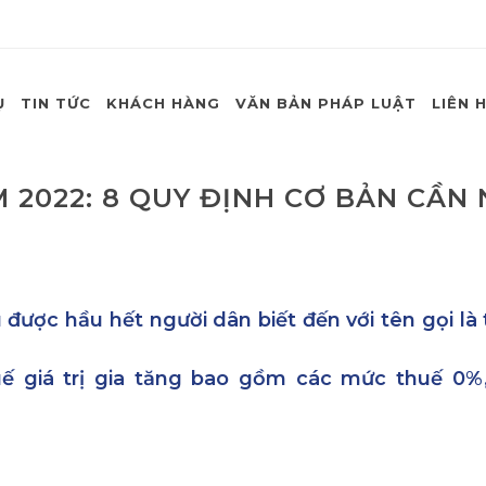
Ụ
TIN TỨC
KHÁCH HÀNG
VĂN BẢN PHÁP LUẬT
LIÊN 
M 2022: 8 QUY ĐỊNH CƠ BẢN CẦN
u được hầu hết người dân biết đến với tên gọi là t
ế giá trị gia tăng bao gồm các mức thuế 0%