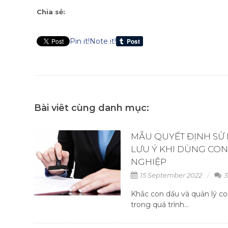
Chia sẻ:
Pin it!
Note it!
Bài viêt cùng danh mục:
MẪU QUYẾT ĐỊNH SỬ
LƯU Ý KHI DÙNG CO
NGHIỆP
15 September 2022
3
Khắc con dấu và quản lý co
trong quá trình...