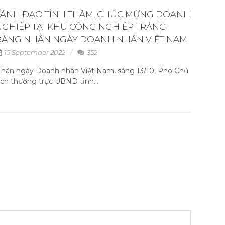
LÃNH ĐẠO TỈNH THĂM, CHÚC MỪNG DOANH
NGHIỆP TẠI KHU CÔNG NGHIỆP TRẢNG
BÀNG NHÂN NGÀY DOANH NHÂN VIỆT NAM
15 September 2022
352
hân ngày Doanh nhân Việt Nam, sáng 13/10, Phó Chủ
ịch thường trực UBND tỉnh...