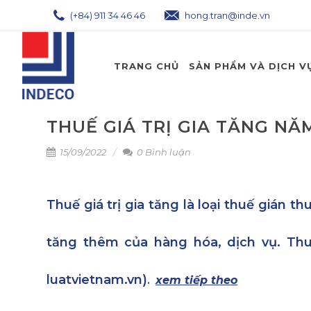
(+84) 911 34 46 46
hong.tran@inde.vn
TRANG CHỦ
SẢN PHẨM VÀ DỊCH V
THUẾ GIÁ TRỊ GIA TĂNG NĂ
15/09/2022
0 Bình luận
Thuế giá trị gia tăng là loại thuế gián th
tăng thêm của hàng hóa, dịch vụ. Thu
luatvietnam.vn)
.
xem tiếp theo