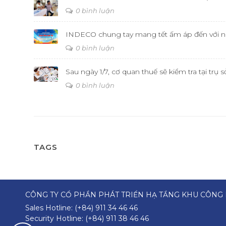
0 bình luận
INDECO chung tay mang tết ấm áp đến với ng
0 bình luận
Sau ngày 1/7, cơ quan thuế sẽ kiểm tra tại tr
0 bình luận
TAGS
CÔNG TY CỔ PHẦN PHÁT TRIỂN HẠ TẦNG KHU CÔNG 
Sales Hotline:
(+84) 911 34 46 46
Security Hotline:
(+84) 911 38 46 46