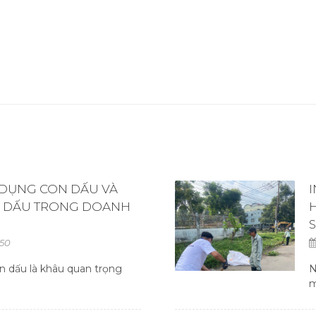
 DỤNG CON DẤU VÀ
N DẤU TRONG DOANH
50
n dấu là khâu quan trọng
N
m