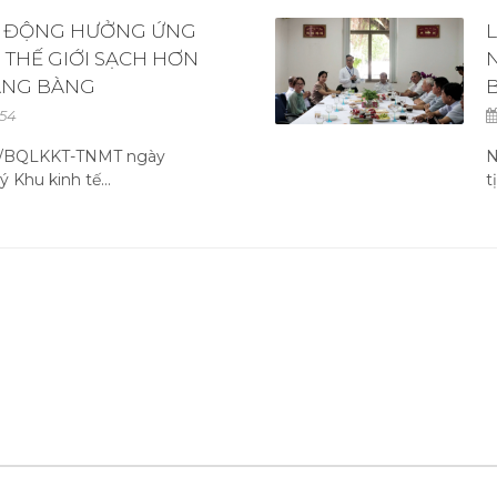
T ĐỘNG HƯỞNG ỨNG
 THẾ GIỚI SẠCH HƠN
RẢNG BÀNG
54
47/BQLKKT-TNMT ngày
N
 Khu kinh tế...
t