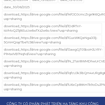
date_30/06/2025
download_https://drive.google.com/file/d/14fODJcmcZrgirlK6Q
usp=sharing
download_https://drive.google.com/file/d/1DdR7xY-
IsVMoQZ5jl6SuUw6wTXz2w6s-/view?usp=sharing
download_https://drive.google.com/file/d/1GuxWKQeNgaJi3lj-
5GmHQrajr7beTc58/view?usp=sharing
download_https://drive.google.com/file/d/1JawgGjT05boiHJLYRY-
P1MsxIVB7Nqhd/view?usp=sharing
download_https://drive.google.com/file/d/1N_2TaV8WMDhwUrC
usp=sharing
download_https://drive.google.com/file/d/1qfcUJk3lbQm4xURg8
usp=sharing
download_https://drive.google.com/file/d/1U6xCp8tKmTk9oDu
usp=sharing
CÔNG TY CỔ PHẦN PHÁT TRIỂN HẠ TẦNG KHU CÔNG