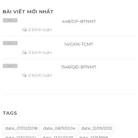
BÀI VIẾT MỚI NHẤT
448/GP-BTNMT
0 bình luận
14/GXN-TCMT
0 bình luận
1546/QĐ-BTNMT
0 bình luận
TAGS
date_07/02/2018
date_08/11/2004
date_12/09/2012
date_12/10/2004
date_13/02/2017
date_13/11/1998