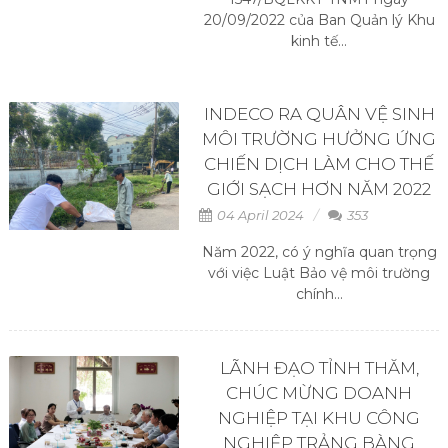
20/09/2022 của Ban Quản lý Khu
kinh tế...
INDECO RA QUÂN VỆ SINH
MÔI TRƯỜNG HƯỞNG ỨNG
CHIẾN DỊCH LÀM CHO THẾ
GIỚI SẠCH HƠN NĂM 2022
04 April 2024
353
Năm 2022, có ý nghĩa quan trọng
với việc Luật Bảo vệ môi trường
chính...
LÃNH ĐẠO TỈNH THĂM,
CHÚC MỪNG DOANH
NGHIỆP TẠI KHU CÔNG
NGHIỆP TRẢNG BÀNG