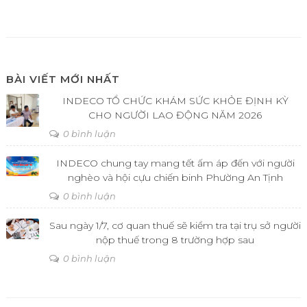
BÀI VIẾT MỚI NHẤT
INDECO TỔ CHỨC KHÁM SỨC KHỎE ĐỊNH KỲ
CHO NGƯỜI LAO ĐỘNG NĂM 2026
0 bình luận
INDECO chung tay mang tết ấm áp đến với người
nghèo và hội cựu chiến binh Phường An Tịnh
0 bình luận
Sau ngày 1/7, cơ quan thuế sẽ kiểm tra tại trụ sở người
nộp thuế trong 8 trường hợp sau
0 bình luận