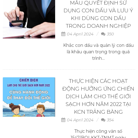
MẪU QUYẾT ĐỊNH SỬ
DỤNG CON DẤU VÀ LƯU Ý
KHI DÙNG CON DẤU
TRONG DOANH NGHIỆP
04 April 2024
350
Khắc con dấu và quản lý con dấu
là khâu quan trọng trong quá
trình...
THỰC HIỆN CÁC HOẠT
ĐỘNG HƯỞNG ỨNG CHIẾN
DỊCH LÀM CHO THẾ GIỚI
SẠCH HƠN NĂM 2022 TẠI
KCN TRẢNG BÀNG
04 April 2024
354
Thực hiện công văn số
1547/BQLKKT-TNMT ngày